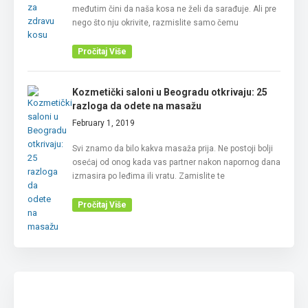
međutim čini da naša kosa ne želi da sarađuje. Ali pre
nego što nju okrivite, razmislite samo čemu
Pročitaj Više
Kozmetički saloni u Beogradu otkrivaju: 25
razloga da odete na masažu
February 1, 2019
Svi znamo da bilo kakva masaža prija. Ne postoji bolji
osećaj od onog kada vas partner nakon napornog dana
izmasira po leđima ili vratu. Zamislite te
Pročitaj Više