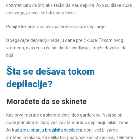
kozmetičaru će biti jako teško da Vas depilira. Ako su dlake duže
od ovoga, proces će biti dosta bolniji.
Popijte lek protiv bolova sat vremena pre depilacije.
Izbegavajte depilaciju nedelju dana pre ciklusa. Tokom ovog
vremena, ova regija će biti dosta osetljivija i može đavolski da
boli.
Šta se dešava tokom
depilacije?
Moraćete da se skinete
Kao prvo morate da skinete donji deo garderobe. Neki saloni
nude jednokratni donji veš za standardnu depilaciju bikini zone.
Ali
kada je u pitanju brazilska depilacija
, donji veš bi samo
smetao. Svakako, za delikatan postupak kao što je ovaj, želećete