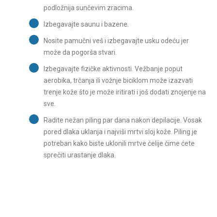
podložnija sunčevim zracima.
Izbegavajte saunu i bazene.
Nosite pamučni veš i izbegavajte usku odeću jer
može da pogorša stvari.
Izbegavajte fizičke aktivnosti. Vežbanje poput
aerobika, trčanja ili vožnje biciklom može izazvati
trenje kože što je može iritirati i još dodati znojenje na
sve.
Radite nežan piling par dana nakon depilacije. Vosak
pored dlaka uklanja i najviši mrtvi sloj kože. Piling je
potreban kako biste uklonili mrtve ćelije čime ćete
sprečiti urastanje dlaka.