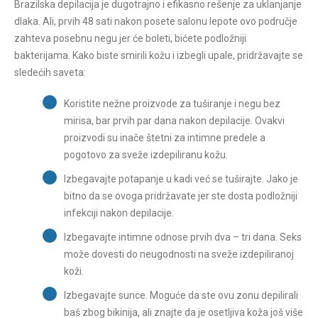
Brazilska depilacija je dugotrajno i efikasno rešenje za uklanjanje
dlaka. Ali, prvih 48 sati nakon posete salonu lepote ovo područje
zahteva posebnu negu jer će boleti, bićete podložniji
bakterijama. Kako biste smirili kožu i izbegli upale, pridržavajte se
sledećih saveta:
Koristite nežne proizvode za tuširanje i negu bez
mirisa, bar prvih par dana nakon depilacije. Ovakvi
proizvodi su inače štetni za intimne predele a
pogotovo za sveže izdepiliranu kožu.
Izbegavajte potapanje u kadi već se tuširajte. Jako je
bitno da se ovoga pridržavate jer ste dosta podložniji
infekciji nakon depilacije.
Izbegavajte intimne odnose prvih dva – tri dana. Seks
može dovesti do neugodnosti na sveže izdepiliranoj
koži.
Izbegavajte sunce. Moguće da ste ovu zonu depilirali
baš zbog bikinija, ali znajte da je osetljiva koža još više