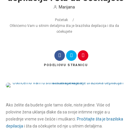
Marijana
Početak
/
Otkrićemo Vam u sitnim detaljima šta je brazilska depilacija i šta da
očekujete
PODELI
OVU STRANICU
Ako želite da budete gole tamo dole, niste jedine. Više od
polovine žena uklanja dlake da sa svoje intimne regije a u
poslednje vreme sve češće i muškarci.
Pročitajte šta je brazilska
depilacija
i šta da očekujete od nje u sitnim detaljima.