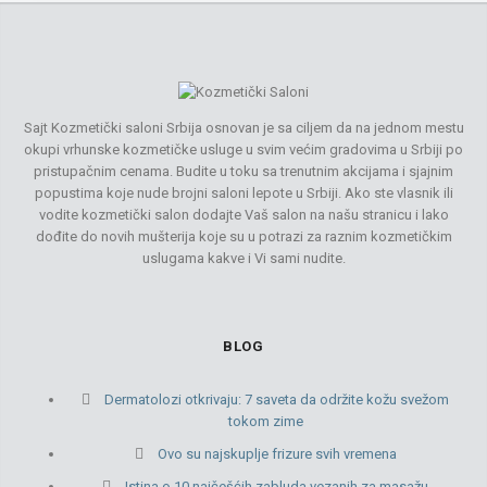
Sajt Kozmetički saloni Srbija osnovan je sa ciljem da na jednom mestu
okupi vrhunske kozmetičke usluge u svim većim gradovima u Srbiji po
pristupačnim cenama. Budite u toku sa trenutnim akcijama i sjajnim
popustima koje nude brojni saloni lepote u Srbiji. Ako ste vlasnik ili
vodite kozmetički salon dodajte Vaš salon na našu stranicu i lako
dođite do novih mušterija koje su u potrazi za raznim kozmetičkim
uslugama kakve i Vi sami nudite.
BLOG
Dermatolozi otkrivaju: 7 saveta da održite kožu svežom
tokom zime
Ovo su najskuplje frizure svih vremena
Istina o 10 najčešćih zabluda vezanih za masažu