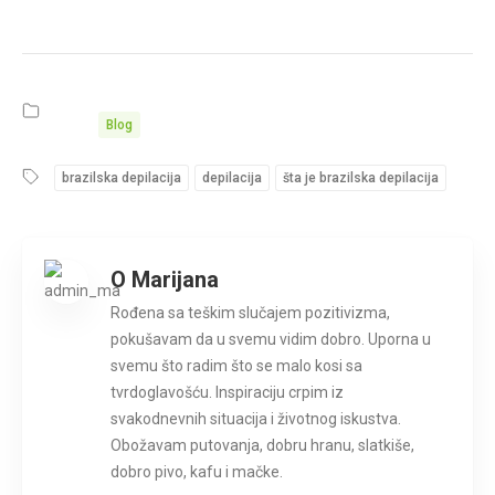
Blog
brazilska depilacija
depilacija
šta je brazilska depilacija
O Marijana
Rođena sa teškim slučajem pozitivizma,
pokušavam da u svemu vidim dobro. Uporna u
svemu što radim što se malo kosi sa
tvrdoglavošću. Inspiraciju crpim iz
svakodnevnih situacija i životnog iskustva.
Obožavam putovanja, dobru hranu, slatkiše,
dobro pivo, kafu i mačke.