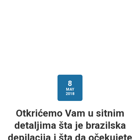
8
MAY
2018
Otkrićemo Vam u sitnim
detaljima šta je brazilska
depilacija i šta da očekujete