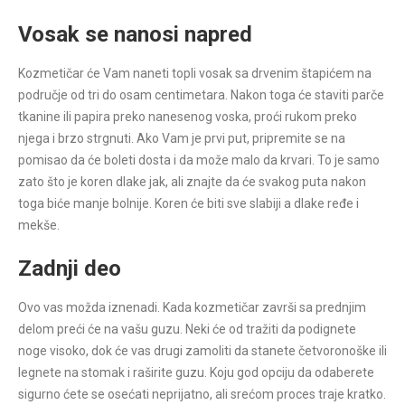
Vosak se nanosi napred
Kozmetičar će Vam naneti topli vosak sa drvenim štapićem na
područje od tri do osam centimetara. Nakon toga će staviti parče
tkanine ili papira preko nanesenog voska, proći rukom preko
njega i brzo strgnuti. Ako Vam je prvi put, pripremite se na
pomisao da će boleti dosta i da može malo da krvari. To je samo
zato što je koren dlake jak, ali znajte da će svakog puta nakon
toga biće manje bolnije. Koren će biti sve slabiji a dlake ređe i
mekše.
Zadnji deo
Ovo vas možda iznenadi. Kada kozmetičar završi sa prednjim
delom preći će na vašu guzu. Neki će od tražiti da podignete
noge visoko, dok će vas drugi zamoliti da stanete četvoronoške ili
legnete na stomak i raširite guzu. Koju god opciju da odaberete
sigurno ćete se osećati neprijatno, ali srećom proces traje kratko.