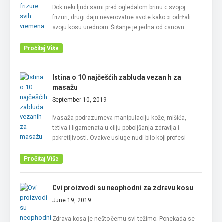
Dok neki ljudi sami pred ogledalom brinu o svojoj
frizuri, drugi daju neverovatne svote kako bi održali
svoju kosu urednom. Šišanje je jedna od osnovn
Pročitaj Više
Istina o 10 najčešćih zabluda vezanih za
masažu
September 10, 2019
Masaža podrazumeva manipulaciju kože, mišića,
tetiva i ligamenata u cilju poboljšanja zdravlja i
pokretljivosti. Ovakve usluge nudi bilo koji profesi
Pročitaj Više
Ovi proizvodi su neophodni za zdravu kosu
June 19, 2019
Zdrava kosa je nešto čemu svi težimo. Ponekada se