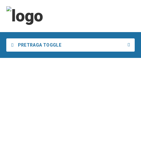
PRETRAGA TOGGLE
Želim da pronađem
u
u
Pretraga