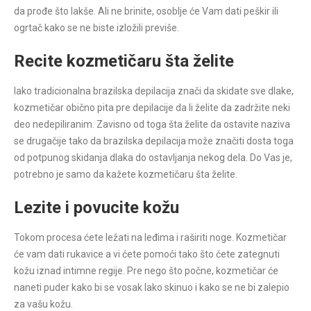
da prođe što lakše. Ali ne brinite, osoblje će Vam dati peškir ili
ogrtač kako se ne biste izložili previše.
Recite kozmetičaru šta želite
Iako tradicionalna brazilska depilacija znači da skidate sve dlake,
kozmetičar obično pita pre depilacije da li želite da zadržite neki
deo nedepiliranim. Zavisno od toga šta želite da ostavite naziva
se drugačije tako da brazilska depilacija može značiti dosta toga
od potpunog skidanja dlaka do ostavljanja nekog dela. Do Vas je,
potrebno je samo da kažete kozmetičaru šta želite.
Lezite i povucite kožu
Tokom procesa ćete ležati na leđima i raširiti noge. Kozmetičar
će vam dati rukavice a vi ćete pomoći tako što ćete zategnuti
kožu iznad intimne regije. Pre nego što počne, kozmetičar će
naneti puder kako bi se vosak lako skinuo i kako se ne bi zalepio
za vašu kožu.