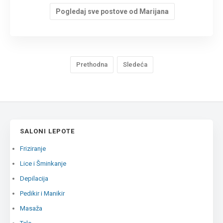
Pogledaj sve postove od Marijana
Prethodna
Sledeća
SALONI LEPOTE
Friziranje
Lice i Šminkanje
Depilacija
Pedikir i Manikir
Masaža