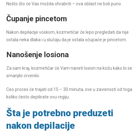
Nešto što će Vas možda ohrabriti – ova oblast ne boli puno.
Čupanje pincetom
Nakon depilacije voskom, kozmetičar će lepo pregledati da nije
ostala neka dlaka i u slučaju da je ostala očupaće je pincetom.
Nanošenje losiona
Za sam kraj, kozmetičar će Vam naneti losion na kožu kako bi se
smanjilo crvenilo.
Ceo proces će trajati od 15 – 30 minuta, sve u zavisnosti od toga
koliko često depilirate ovu regiju.
Šta je potrebno preduzeti
nakon depilacije