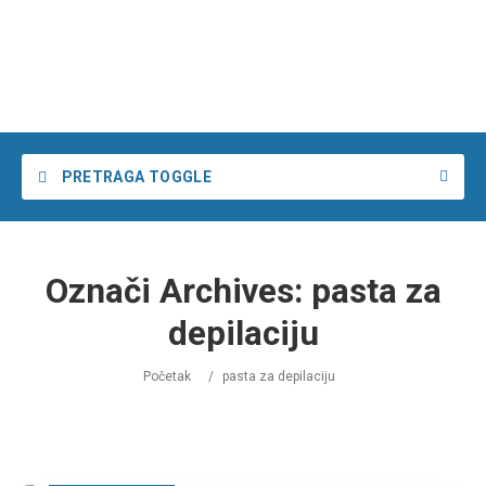
PRETRAGA TOGGLE
Želim da pronađem
Označi Archives:
pasta za
u
u
depilaciju
Početak
/
pasta za depilaciju
Pretraga