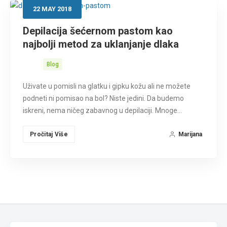
22
MAY
2018
Depilacija šećernom pastom kao
najbolji metod za uklanjanje dlaka
Blog
Uživate u pomisli na glatku i gipku kožu ali ne možete
podneti ni pomisao na bol? Niste jedini. Da budemo
iskreni, nema ničeg zabavnog u depilaciji. Mnoge…
Pročitaj Više
Marijana