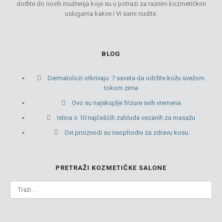
dođite do novih mušterija koje su u potrazi za raznim kozmetičkim
uslugama kakve i Vi sami nudite.
BLOG
Dermatolozi otkrivaju: 7 saveta da održite kožu svežom
tokom zime
Ovo su najskuplje frizure svih vremena
Istina o 10 najčešćih zabluda vezanih za masažu
Ovi proizvodi su neophodni za zdravu kosu
PRETRAŽI KOZMETIČKE SALONE