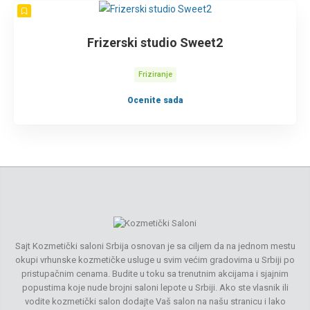
Frizerski studio Sweet2
Friziranje
Ocenite sada
Sajt Kozmetički saloni Srbija osnovan je sa ciljem da na jednom mestu
okupi vrhunske kozmetičke usluge u svim većim gradovima u Srbiji po
pristupačnim cenama. Budite u toku sa trenutnim akcijama i sjajnim
popustima koje nude brojni saloni lepote u Srbiji. Ako ste vlasnik ili
vodite kozmetički salon dodajte Vaš salon na našu stranicu i lako