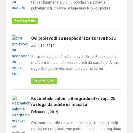
tetiva i ligamenata u cilju poboljšanja zdravlja i
pokretljivosti. Ovakve usluge nudi bilo koji profesi
Pročitaj Više
Ovi proizvodi su neophodni za zdravu kosu
June 19, 2019
Zdrava kosa je nešto čemu svi težimo. Ponekada se
međutim čini da naša kosa ne želi da sarađuje. Ali pre
nego što nju okrivite, razmislite samo čemu
Pročitaj Više
Kozmetički saloni u Beogradu otkrivaju: 25
razloga da odete na masažu
February 1, 2019
Svi znamo da bilo kakva masaža prija. Ne postoji bolji
osećaj od onog kada vas partner nakon napornog dana