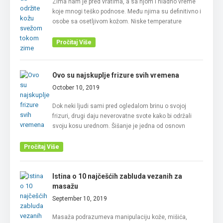
Zima nam je pred vratima, a sa njom i hladno vreme
koje mnogi teško podnose. Među njima su definitivno i
osobe sa osetljivom kožom. Niske temperature
Pročitaj Više
Ovo su najskuplje frizure svih vremena
October 10, 2019
Dok neki ljudi sami pred ogledalom brinu o svojoj
frizuri, drugi daju neverovatne svote kako bi održali
svoju kosu urednom. Šišanje je jedna od osnovn
Pročitaj Više
Istina o 10 najčešćih zabluda vezanih za
masažu
September 10, 2019
Masaža podrazumeva manipulaciju kože, mišića,