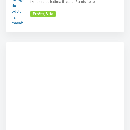
izmasira po leđima ili vratu. Zamislite te
Pročitaj Više