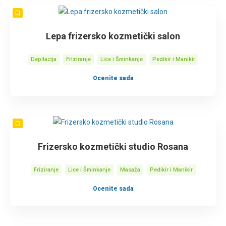
Lepa frizersko kozmetički salon
Depilacija
Friziranje
Lice i Šminkanje
Pedikir i Manikir
Ocenite sada
Frizersko kozmetički studio Rosana
Friziranje
Lice i Šminkanje
Masaža
Pedikir i Manikir
Ocenite sada