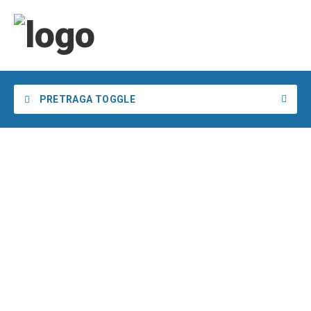
PRETRAGA TOGGLE
Želim da pronađem
u
u
Pretraga