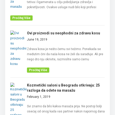
tetiva i ligamenata u cilju poboljšanja zdravlja i
pokretljivosti. Ovakve usluge nudi bilo koji profesi
Pročitaj Više
Ovi proizvodi su neophodni za zdravu kosu
June 19, 2019
Zdrava kosa je nešto čemu svi težimo. Ponekada se
međutim čini da naša kosa ne želi da sarađuje. Ali pre
nego što nju okrivite, razmislite samo čemu
Pročitaj Više
Kozmetički saloni u Beogradu otkrivaju: 25
razloga da odete na masažu
February 1, 2019
Svi znamo da bilo kakva masaža prija. Ne postoji bolji
osećaj od onog kada vas partner nakon napornog dana