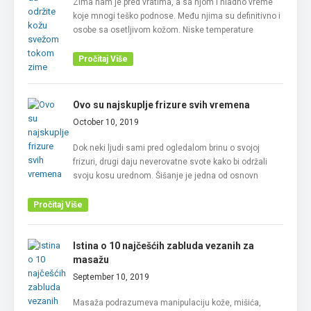
Zima nam je pred vratima, a sa njom i hladno vreme
koje mnogi teško podnose. Među njima su definitivno i
osobe sa osetljivom kožom. Niske temperature
Pročitaj Više
Ovo su najskuplje frizure svih vremena
October 10, 2019
Dok neki ljudi sami pred ogledalom brinu o svojoj
frizuri, drugi daju neverovatne svote kako bi održali
svoju kosu urednom. Šišanje je jedna od osnovn
Pročitaj Više
Istina o 10 najčešćih zabluda vezanih za
masažu
September 10, 2019
Masaža podrazumeva manipulaciju kože, mišića,