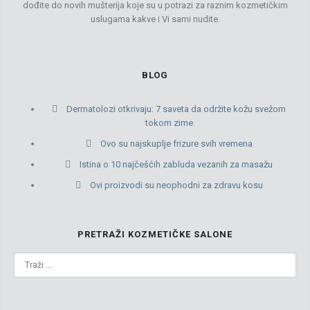
dođite do novih mušterija koje su u potrazi za raznim kozmetičkim
uslugama kakve i Vi sami nudite.
BLOG
Dermatolozi otkrivaju: 7 saveta da održite kožu svežom
tokom zime
Ovo su najskuplje frizure svih vremena
Istina o 10 najčešćih zabluda vezanih za masažu
Ovi proizvodi su neophodni za zdravu kosu
PRETRAŽI KOZMETIČKE SALONE