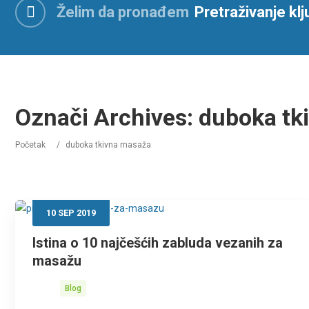
Želim da pronađem
Označi Archives:
duboka tk
Početak
/
duboka tkivna masaža
10
SEP
2019
Istina o 10 najčešćih zabluda vezanih za
masažu
Blog