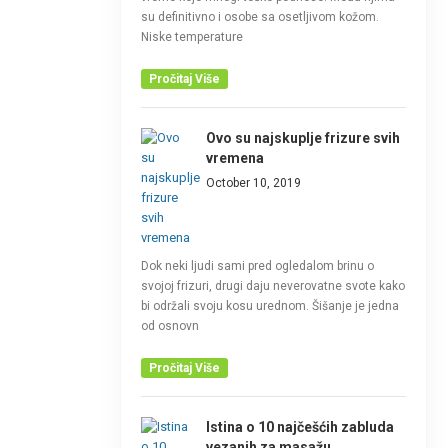
su definitivno i osobe sa osetljivom kožom.
Niske temperature
Pročitaj Više
Ovo su najskuplje frizure svih
vremena
October 10, 2019
Dok neki ljudi sami pred ogledalom brinu o
svojoj frizuri, drugi daju neverovatne svote kako
bi održali svoju kosu urednom. Šišanje je jedna
od osnovn
Pročitaj Više
Istina o 10 najčešćih zabluda
vezanih za masažu