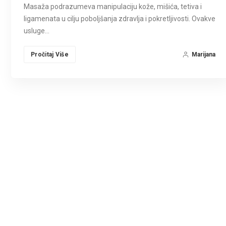
Masaža podrazumeva manipulaciju kože, mišića, tetiva i
ligamenata u cilju poboljšanja zdravlja i pokretljivosti. Ovakve
usluge…
Pročitaj Više
Marijana