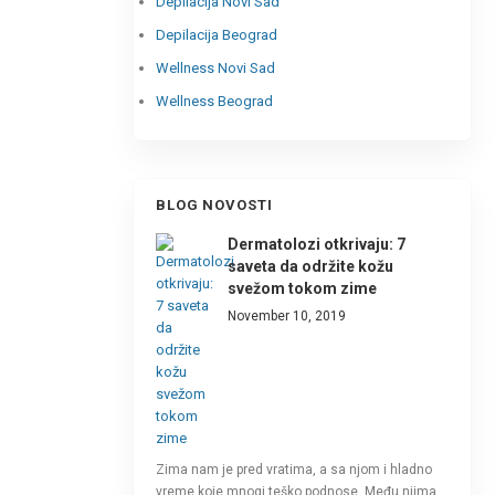
Depilacija Novi Sad
Depilacija Beograd
Wellness Novi Sad
Wellness Beograd
BLOG NOVOSTI
Dermatolozi otkrivaju: 7
saveta da održite kožu
svežom tokom zime
November 10, 2019
Zima nam je pred vratima, a sa njom i hladno
vreme koje mnogi teško podnose. Među njima