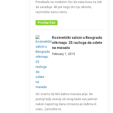
Ponekada se međutim čini da naša kosa ne želi
da sarađuje. Ali pre nego što nju okrivite,
razmislite samo čemu
Pročitaj Više
Kozmetički saloni u Beogradu
otkrivaju: 25 razloga da odete
na masažu
February 1, 2019
Svi znamo da bilo kakva masaža prija. Ne
postoji bolji osećaj od onog kada vas partner
nakon napornog dana izmasira po leđima ili
vratu. Zamislite te