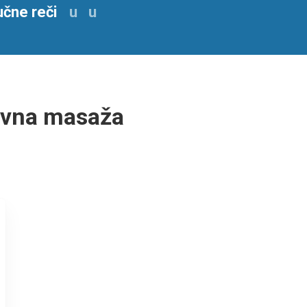
u
u
ivna masaža