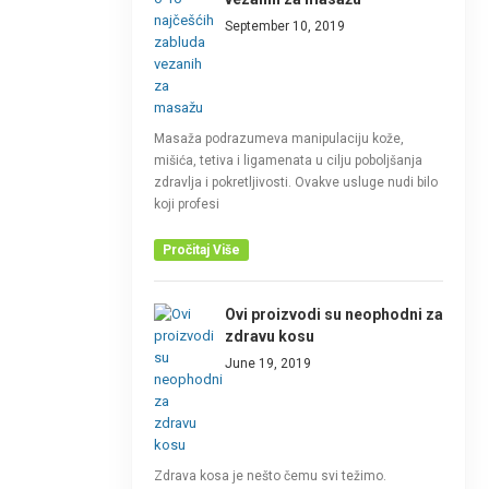
September 10, 2019
Masaža podrazumeva manipulaciju kože,
mišića, tetiva i ligamenata u cilju poboljšanja
zdravlja i pokretljivosti. Ovakve usluge nudi bilo
koji profesi
Pročitaj Više
Ovi proizvodi su neophodni za
zdravu kosu
June 19, 2019
Zdrava kosa je nešto čemu svi težimo.