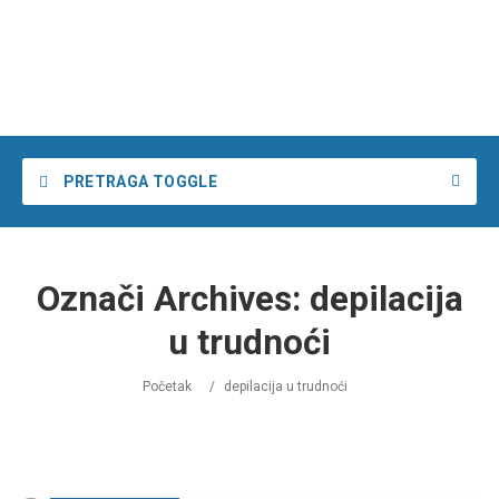
PRETRAGA TOGGLE
Želim da pronađem
Označi Archives:
depilacija
u
u
u trudnoći
Početak
/
depilacija u trudnoći
Pretraga