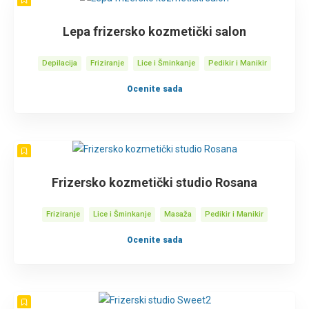
Lepa frizersko kozmetički salon
Depilacija
Friziranje
Lice i Šminkanje
Pedikir i Manikir
Ocenite sada
Frizersko kozmetički studio Rosana
Friziranje
Lice i Šminkanje
Masaža
Pedikir i Manikir
Ocenite sada