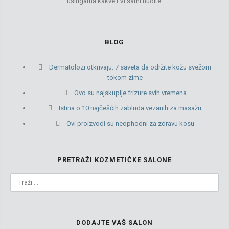
uslugama kakve i Vi sami nudite.
BLOG
Dermatolozi otkrivaju: 7 saveta da održite kožu svežom
tokom zime
Ovo su najskuplje frizure svih vremena
Istina o 10 najčešćih zabluda vezanih za masažu
Ovi proizvodi su neophodni za zdravu kosu
PRETRAŽI KOZMETIČKE SALONE
DODAJTE VAŠ SALON