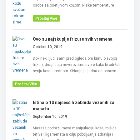
osobe sa osetljivom kožom. Niske temperature
Pročitaj Više
Ovo su najskuplje frizure svih vremena
October 10, 2019
Dok neki ljudi sami pred ogledalom brinu o svojoj
frizuri, drugi daju neverovatne svote kako bi održali
svoju kosu urednom. Šišanje je jedna od osnovn
Pročitaj Više
Istina o 10 najčešćih zabluda vezanih za
masažu
September 10, 2019
Masaža podrazumeva manipulaciju kože, mišića,
tetiva i ligamenata u cilju poboljšanja zdravlja i