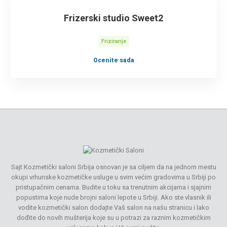
Frizerski studio Sweet2
Friziranje
Ocenite sada
Sajt Kozmetički saloni Srbija osnovan je sa ciljem da na jednom mestu
okupi vrhunske kozmetičke usluge u svim većim gradovima u Srbiji po
pristupačnim cenama. Budite u toku sa trenutnim akcijama i sjajnim
popustima koje nude brojni saloni lepote u Srbiji. Ako ste vlasnik ili
vodite kozmetički salon dodajte Vaš salon na našu stranicu i lako
dođite do novih mušterija koje su u potrazi za raznim kozmetičkim