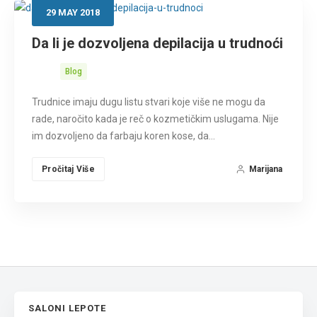
29
MAY
2018
Da li je dozvoljena depilacija u trudnoći
Blog
Trudnice imaju dugu listu stvari koje više ne mogu da
rade, naročito kada je reč o kozmetičkim uslugama. Nije
im dozvoljeno da farbaju koren kose, da…
Pročitaj Više
Marijana
SALONI LEPOTE