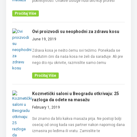
pokretljivosti. Ovakve usluge nudi bilo koji profesi
Pročitaj Više
Ovi proizvodi su neophodni za zdravu kosu
June 19, 2019
Zdrava kosa je nešto čemu svi težimo. Ponekada se
međutim čini da naša kosa ne želi da sarađuje. Ali pre
nego što nju okrivite, razmislite samo čemu
Pročitaj Više
Kozmetički saloni u Beogradu otkrivaju: 25
razloga da odete na masažu
February 1, 2019
Svi znamo da bilo kakva masaža prija. Ne postoji bolji
osećaj od onog kada vas partner nakon napornog dana
izmasira po leđima ili vratu. Zamislite te